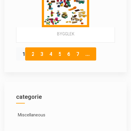
BYGGLEK
1
2
3
4
5
6
7
...
categorie
Miscellaneous