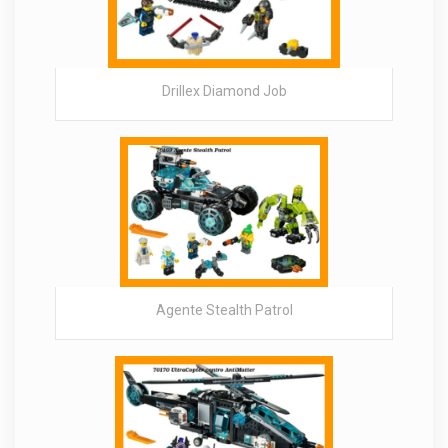
Drillex Diamond Job
Agente Stealth Patrol