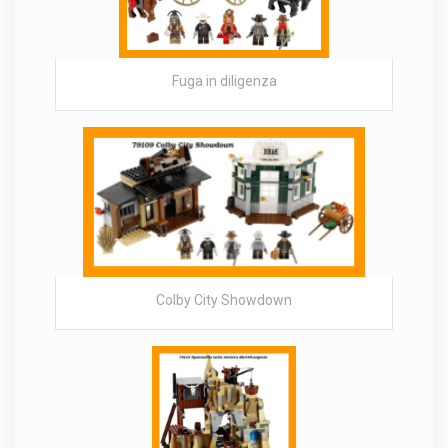
Fuga in diligenza
Colby City Showdown