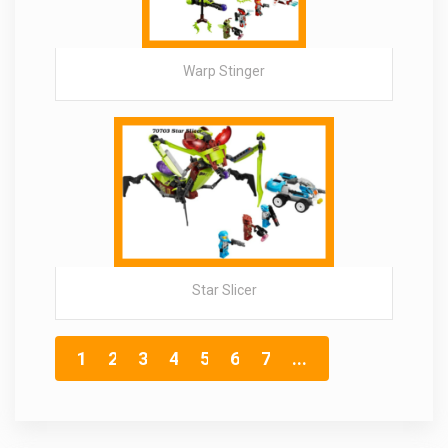
Warp Stinger
Star Slicer
1
2
3
4
5
6
7
...