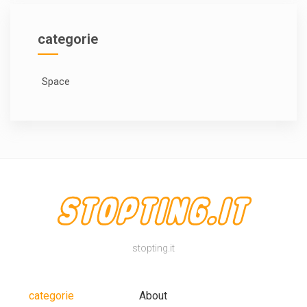
categorie
Space
stopting.it
categorie
About