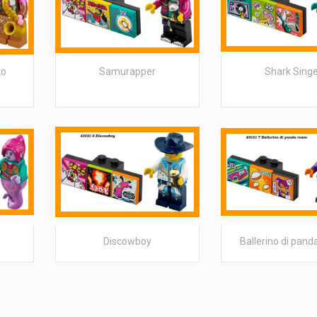
to
Samurapper
Shark Sing
Discowboy
Ballerino di pand