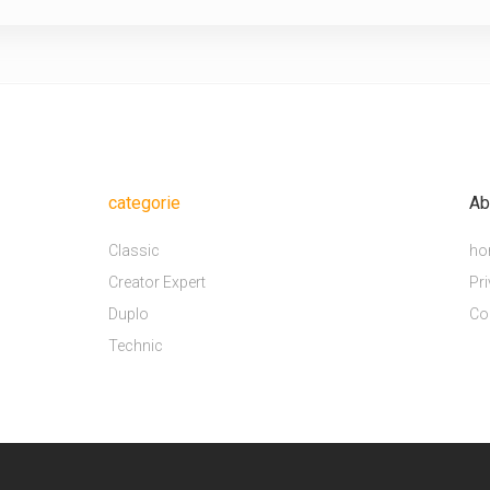
categorie
Ab
Classic
ho
Creator Expert
Pri
Duplo
Co
Technic