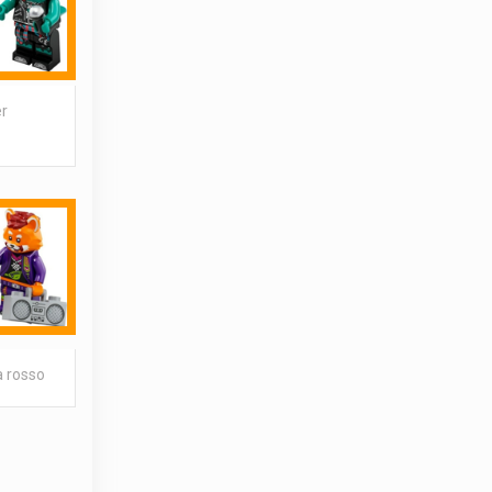
er
a rosso