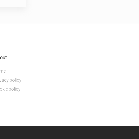
out
me
vacy policy
okie policy