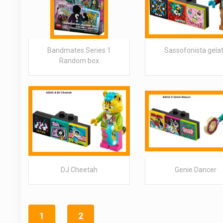
Bandmates Series 1
Sassofonista gela
Random box
DJ Cheetah
Genie Dancer
1
2