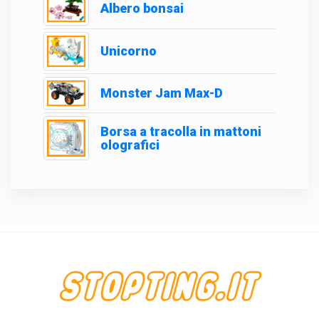
Albero bonsai
Unicorno
Monster Jam Max-D
Borsa a tracolla in mattoni
olografici