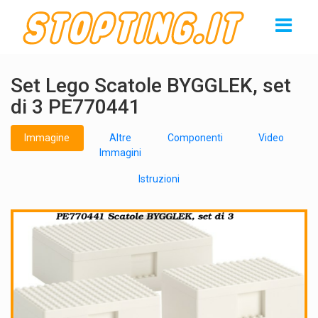
Set Lego Scatole BYGGLEK, set
di 3 PE770441
Immagine
Altre
Componenti
Video
Immagini
Istruzioni