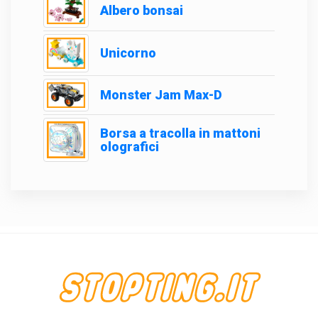
Albero bonsai
Unicorno
Monster Jam Max-D
Borsa a tracolla in mattoni
olografici