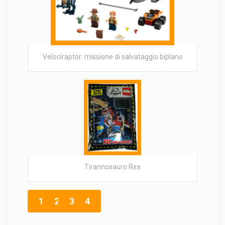
Velociraptor: missione di salvataggio biplano
Tirannosauro Rex
1
2
3
4