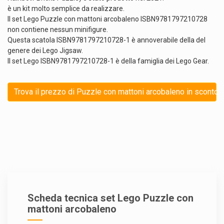
è un kit molto semplice da realizzare.
Il set Lego Puzzle con mattoni arcobaleno ISBN9781797210728
non contiene nessun minifigure.
Questa scatola ISBN9781797210728-1 è annoverabile della del
genere dei Lego Jigsaw.
Il set Lego ISBN9781797210728-1 è della famiglia dei Lego Gear.
Trova il prezzo di Puzzle con mattoni arcobaleno in sconto
Scheda tecnica set Lego Puzzle con
mattoni arcobaleno