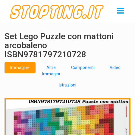
Set Lego Puzzle con mattoni
arcobaleno
ISBN9781797210728
Immagine
Altre
Componenti
Video
Immagini
Istruzioni