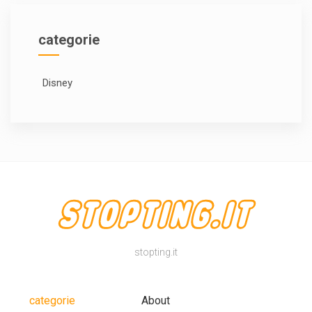
categorie
Disney
stopting.it
categorie
About