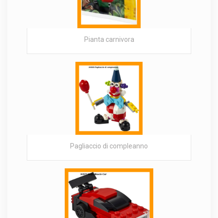
Pianta carnivora
Pagliaccio di compleanno