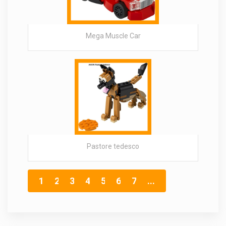
Mega Muscle Car
Pastore tedesco
1
2
3
4
5
6
7
...