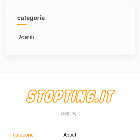
categorie
Atlantis
stopting.it
categorie
About