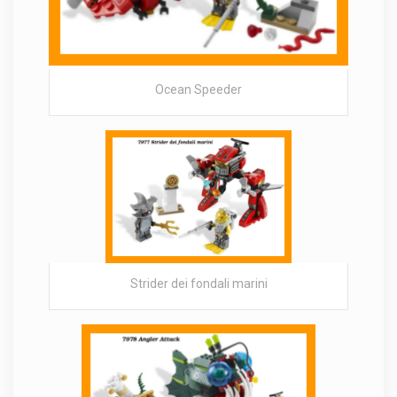
Ocean Speeder
Strider dei fondali marini