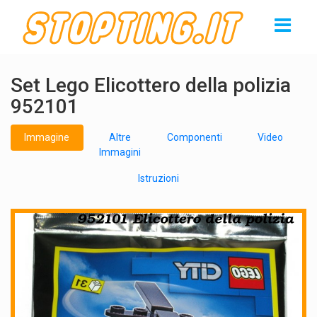
Set Lego Elicottero della polizia
952101
Immagine
Altre
Componenti
Video
Immagini
Istruzioni