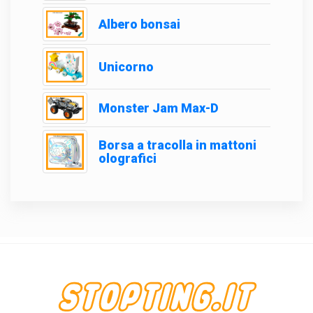
Albero bonsai
Unicorno
Monster Jam Max-D
Borsa a tracolla in mattoni
olografici