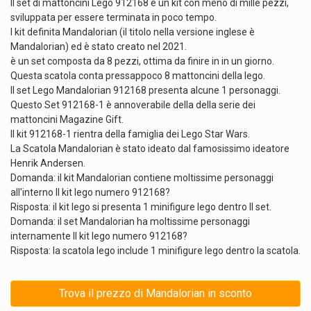
Il set di mattoncini Lego 912168 è un kit con meno di mille pezzi,
sviluppata per essere terminata in poco tempo.
I kit definita Mandalorian (il titolo nella versione inglese è
Mandalorian) ed è stato creato nel 2021.
è un set composta da 8 pezzi, ottima da finire in in un giorno.
Questa scatola conta pressappoco 8 mattoncini della lego.
Il set Lego Mandalorian 912168 presenta alcune 1 personaggi.
Questo Set 912168-1 è annoverabile della della serie dei
mattoncini Magazine Gift.
Il kit 912168-1 rientra della famiglia dei Lego Star Wars.
La Scatola Mandalorian è stato ideato dal famosissimo ideatore
Henrik Andersen.
Domanda: il kit Mandalorian contiene moltissime personaggi
all'interno Il kit lego numero 912168?
Risposta: il kit lego si presenta 1 minifigure lego dentro Il set.
Domanda: il set Mandalorian ha moltissime personaggi
internamente Il kit lego numero 912168?
Risposta: la scatola lego include 1 minifigure lego dentro la scatola.
Trova il prezzo di Mandalorian in sconto