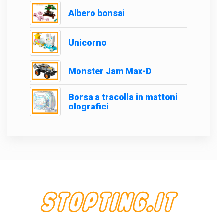
Albero bonsai
Unicorno
Monster Jam Max-D
Borsa a tracolla in mattoni
olografici