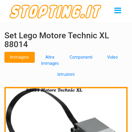
Set Lego Motore Technic XL
88014
Immagine
Altre
Componenti
Video
Immagini
Istruzioni