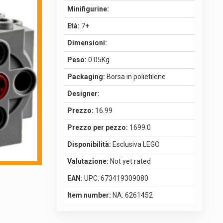
Minifigurine:
Età:
7+
Dimensioni:
Peso:
0.05Kg
Packaging:
Borsa in polietilene
Designer:
Prezzo:
16.99
Prezzo per pezzo:
1699.0
Disponibilità:
Esclusiva LEGO
Valutazione:
Not yet rated
EAN:
UPC: 673419309080
Item number:
NA: 6261452