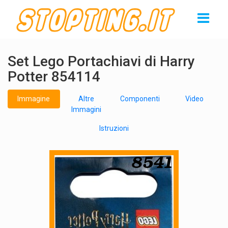
Set Lego Portachiavi di Harry
Potter 854114
Immagine
Altre
Componenti
Video
Immagini
Istruzioni