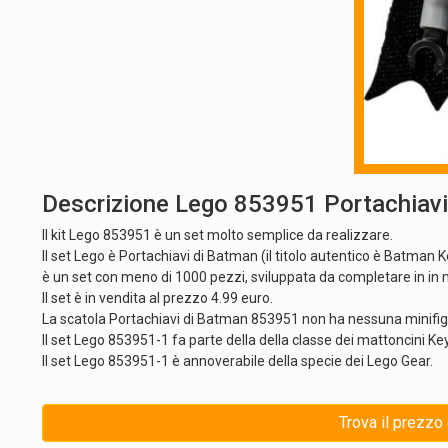
Descrizione Lego 853951 Portachiavi
Il kit Lego 853951 è un set molto semplice da realizzare.
Il set Lego è Portachiavi di Batman (il titolo autentico è Batman 
è un set con meno di 1000 pezzi, sviluppata da completare in in 
Il set è in vendita al prezzo 4.99 euro.
La scatola Portachiavi di Batman 853951 non ha nessuna minifig
Il set Lego 853951-1 fa parte della della classe dei mattoncini 
Il set Lego 853951-1 è annoverabile della specie dei Lego Gear.
Trova il prezzo