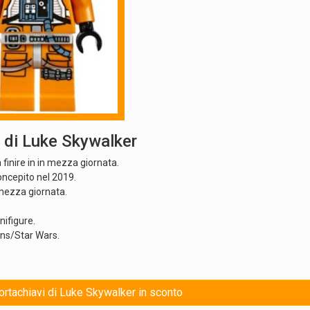
 di Luke Skywalker
 finire in in mezza giornata.
oncepito nel 2019.
 mezza giornata.
nifigure.
ins/Star Wars.
Portachiavi di Luke Skywalker in sconto