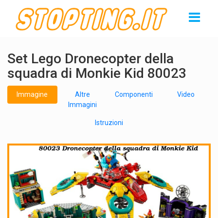
Set Lego Dronecopter della
squadra di Monkie Kid 80023
Immagine
Altre
Componenti
Video
Immagini
Istruzioni