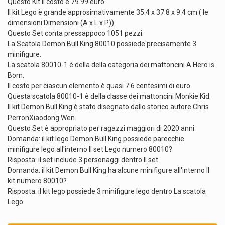
Questo Kit il costo è 79.99 euro.
Il kit Lego è grande approsimativamente 35.4 x 37.8 x 9.4 cm ( le
dimensioni Dimensioni (A x L x P)).
Questo Set conta pressappoco 1051 pezzi.
La Scatola Demon Bull King 80010 possiede precisamente 3
minifigure.
La scatola 80010-1 è della della categoria dei mattoncini A Hero is
Born.
Il costo per ciascun elemento è quasi 7.6 centesimi di euro.
Questa scatola 80010-1 è della classe dei mattoncini Monkie Kid.
Il kit Demon Bull King è stato disegnato dallo storico autore Chris
PerronXiaodong Wen.
Questo Set è appropriato per ragazzi maggiori di 2020 anni.
Domanda: il kit lego Demon Bull King possiede parecchie
minifigure lego all'interno Il set Lego numero 80010?
Risposta: il set include 3 personaggi dentro Il set.
Domanda: il kit Demon Bull King ha alcune minifigure all'interno Il
kit numero 80010?
Risposta: il kit lego possiede 3 minifigure lego dentro La scatola
Lego.