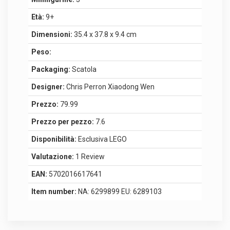
Età:
9+
Dimensioni:
35.4 x 37.8 x 9.4 cm
Peso:
Packaging:
Scatola
Designer:
Chris Perron Xiaodong Wen
Prezzo:
79.99
Prezzo per pezzo:
7.6
Disponibilità:
Esclusiva LEGO
Valutazione:
1 Review
EAN:
5702016617641
Item number:
NA: 6299899 EU: 6289103