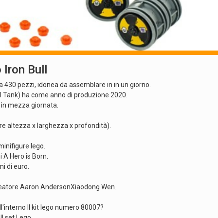
Iron Bull
a 430 pezzi, idonea da assemblare in in un giorno.
 Bull Tank) ha come anno di produzione 2020.
 in mezza giornata.
re altezza x larghezza x profondità).
inifigure lego.
i A Hero is Born.
i di euro.
o creatore Aaron AndersonXiaodong Wen.
ll'interno Il kit lego numero 80007?
l set Lego.