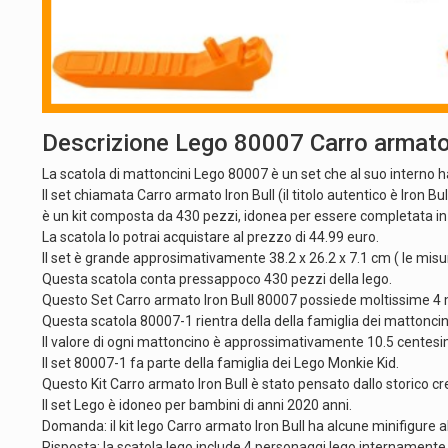
Descrizione Lego 80007 Carro armato 
La scatola di mattoncini Lego 80007 è un set che al suo interno h
Il set chiamata Carro armato Iron Bull (il titolo autentico è Iron
è un kit composta da 430 pezzi, idonea per essere completata in
La scatola lo potrai acquistare al prezzo di 44.99 euro.
Il set è grande approsimativamente 38.2 x 26.2 x 7.1 cm ( le misu
Questa scatola conta pressappoco 430 pezzi della lego.
Questo Set Carro armato Iron Bull 80007 possiede moltissime 4 m
Questa scatola 80007-1 rientra della della famiglia dei mattoncin
Il valore di ogni mattoncino è approssimativamente 10.5 centesim
Il set 80007-1 fa parte della famiglia dei Lego Monkie Kid.
Questo Kit Carro armato Iron Bull è stato pensato dallo storic
Il set Lego è idoneo per bambini di anni 2020 anni.
Domanda: il kit lego Carro armato Iron Bull ha alcune minifigure a
Risposta: la scatola lego include 4 personaggi lego internamente I