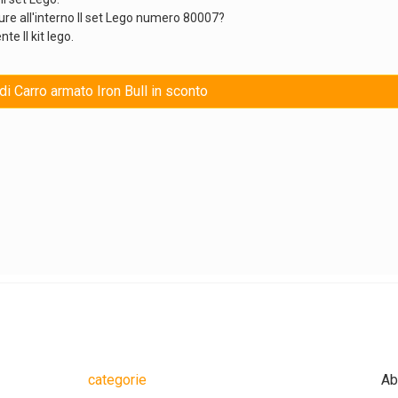
ure all'interno Il set Lego numero 80007?
e Il kit lego.
di Carro armato Iron Bull in sconto
categorie
Ab