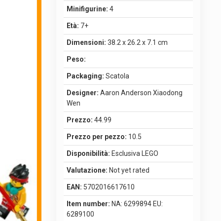
Minifigurine:
4
Età:
7+
Dimensioni:
38.2 x 26.2 x 7.1 cm
Peso:
Packaging:
Scatola
Designer:
Aaron Anderson Xiaodong
Wen
Prezzo:
44.99
Prezzo per pezzo:
10.5
Disponibilità:
Esclusiva LEGO
Valutazione:
Not yet rated
EAN:
5702016617610
Item number:
NA: 6299894 EU:
6289100