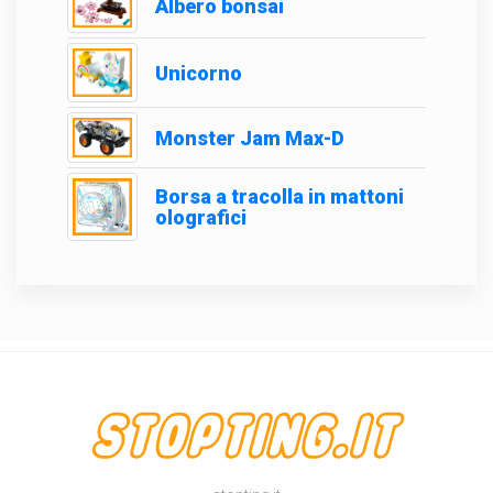
Albero bonsai
Unicorno
Monster Jam Max-D
Borsa a tracolla in mattoni
olografici