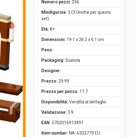
Numero pezzi:
256
Minifigurine:
3 (3 Uniche per questo
set)
Età:
8+
Dimensioni:
19.1 x 26.2 x 6.1 cm
Peso:
Packaging:
Scatola
Designer:
Prezzo:
29.99
Prezzo per pezzo:
11.7
Disponibilità:
Vendita al dettaglio
Valutazione:
3.9
EAN:
5702016913491
Item number:
NA: 6332779 EU: