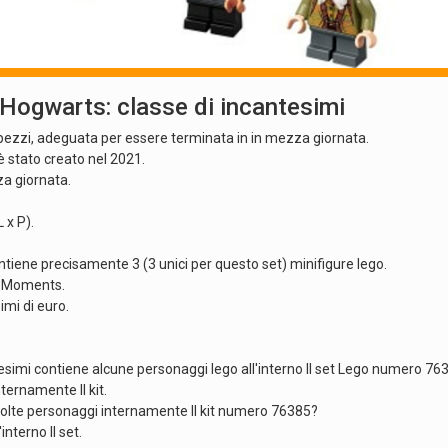
ogwarts: classe di incantesimi
6 pezzi, adeguata per essere terminata in in mezza giornata.
è stato creato nel 2021.
za giornata.
 x P).
iene precisamente 3 (3 unici per questo set) minifigure lego.
ts Moments.
imi di euro.
simi contiene alcune personaggi lego all'interno Il set Lego numero 76
nternamente Il kit.
molte personaggi internamente Il kit numero 76385?
interno Il set.