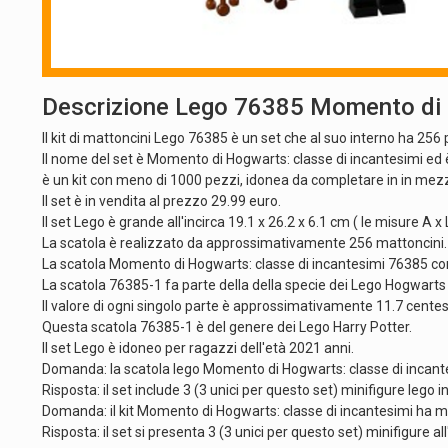
Descrizione Lego 76385 Momento di H
Il kit di mattoncini Lego 76385 è un set che al suo interno ha 25
Il nome del set è Momento di Hogwarts: classe di incantesimi ed 
è un kit con meno di 1000 pezzi, idonea da completare in in mez
Il set è in vendita al prezzo 29.99 euro.
Il set Lego è grande all'incirca 19.1 x 26.2 x 6.1 cm ( le misure A x L
La scatola è realizzato da approssimativamente 256 mattoncini.
La scatola Momento di Hogwarts: classe di incantesimi 76385 cont
La scatola 76385-1 fa parte della della specie dei Lego Hogwar
Il valore di ogni singolo parte è approssimativamente 11.7 centes
Questa scatola 76385-1 è del genere dei Lego Harry Potter.
Il set Lego è idoneo per ragazzi dell'età 2021 anni.
Domanda: la scatola lego Momento di Hogwarts: classe di incante
Risposta: il set include 3 (3 unici per questo set) minifigure lego i
Domanda: il kit Momento di Hogwarts: classe di incantesimi ha 
Risposta: il set si presenta 3 (3 unici per questo set) minifigure all'