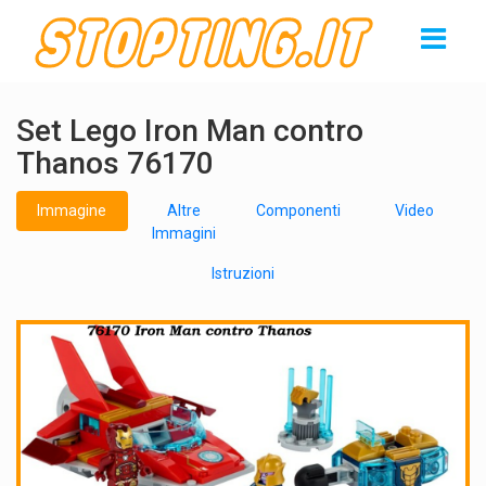
Set Lego Iron Man contro
Thanos 76170
Immagine
Altre
Componenti
Video
Immagini
Istruzioni