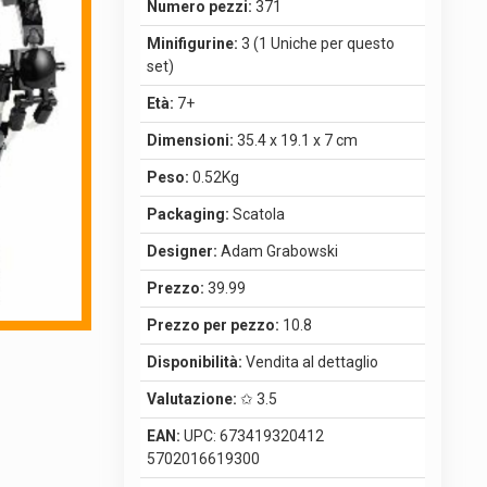
Numero pezzi:
371
Minifigurine:
3 (1 Uniche per questo
set)
Età:
7+
Dimensioni:
35.4 x 19.1 x 7 cm
Peso:
0.52Kg
Packaging:
Scatola
Designer:
Adam Grabowski
Prezzo:
39.99
Prezzo per pezzo:
10.8
Disponibilità:
Vendita al dettaglio
Valutazione:
✩ 3.5
EAN:
UPC: 673419320412
5702016619300