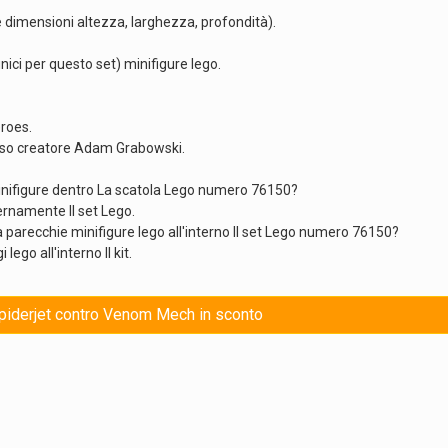
 dimensioni altezza, larghezza, profondità).
ci per questo set) minifigure lego.
eroes.
oso creatore Adam Grabowski.
inifigure dentro La scatola Lego numero 76150?
ternamente Il set Lego.
arecchie minifigure lego all'interno Il set Lego numero 76150?
ego all'interno Il kit.
Spiderjet contro Venom Mech in sconto