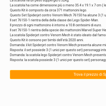
La scatola ha un peso suppergiù 0.52Kg.
La scatola ha come dimensione più o meno 35.4 x 19.1 x 7 cm ( le
Questo Kit è composto da circa 371 mattoncini lego.
Questo Set Spiderjet contro Venom Mech 76150 ha alcune 3 (1 uni
Il set 76150-1 rientra della della classe dei Lego Spider-Man.
Il prezzo di ogni mattoncino è intorno a 10.8 centesimi di euro.
Il set 76150-1 rientra della specie dei mattoncini Marvel Super H
La scatola Spiderjet contro Venom Mech è stato ideato dal fam
Questo Kit è consono per bimbi dell'età 2020 anni.
Domanda: il kit Spiderjet contro Venom Mech presenta alcune m
Risposta: il set possiede 3 (1 unici per questo set) personaggi in
Domanda: la scatola lego Spiderjet contro Venom Mech presenta p
Risposta: la scatola possiede 3 (1 unici per questo set) personaggi l
Trova il prezzo di 