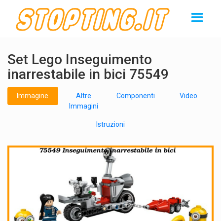
Set Lego Inseguimento
inarrestabile in bici 75549
Immagine
Altre
Componenti
Video
Immagini
Istruzioni