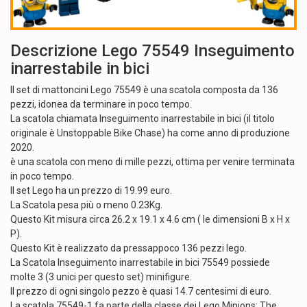
Descrizione Lego 75549 Inseguimento
inarrestabile in bici
Il set di mattoncini Lego 75549 è una scatola composta da 136
pezzi, idonea da terminare in poco tempo.
La scatola chiamata Inseguimento inarrestabile in bici (il titolo
originale è Unstoppable Bike Chase) ha come anno di produzione
2020.
è una scatola con meno di mille pezzi, ottima per venire terminata
in poco tempo.
Il set Lego ha un prezzo di 19.99 euro.
La Scatola pesa più o meno 0.23Kg.
Questo Kit misura circa 26.2 x 19.1 x 4.6 cm ( le dimensioni B x H x
P).
Questo Kit è realizzato da pressappoco 136 pezzi lego.
La Scatola Inseguimento inarrestabile in bici 75549 possiede
molte 3 (3 unici per questo set) minifigure.
Il prezzo di ogni singolo pezzo è quasi 14.7 centesimi di euro.
La scatola 75549-1 fa parte della classe dei Lego Minions: The