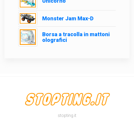
Unicorno
Monster Jam Max-D
Borsa a tracolla in mattoni
olografici
stopting.it