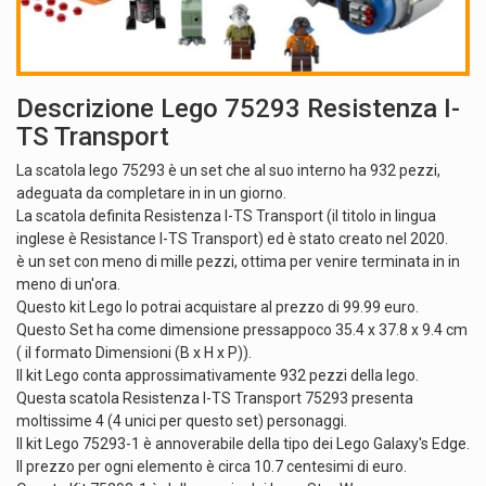
Descrizione Lego 75293 Resistenza I-
TS Transport
La scatola lego 75293 è un set che al suo interno ha 932 pezzi,
adeguata da completare in in un giorno.
La scatola definita Resistenza I-TS Transport (il titolo in lingua
inglese è Resistance I-TS Transport) ed è stato creato nel 2020.
è un set con meno di mille pezzi, ottima per venire terminata in in
meno di un'ora.
Questo kit Lego lo potrai acquistare al prezzo di 99.99 euro.
Questo Set ha come dimensione pressappoco 35.4 x 37.8 x 9.4 cm
( il formato Dimensioni (B x H x P)).
Il kit Lego conta approssimativamente 932 pezzi della lego.
Questa scatola Resistenza I-TS Transport 75293 presenta
moltissime 4 (4 unici per questo set) personaggi.
Il kit Lego 75293-1 è annoverabile della tipo dei Lego Galaxy's Edge.
Il prezzo per ogni elemento è circa 10.7 centesimi di euro.