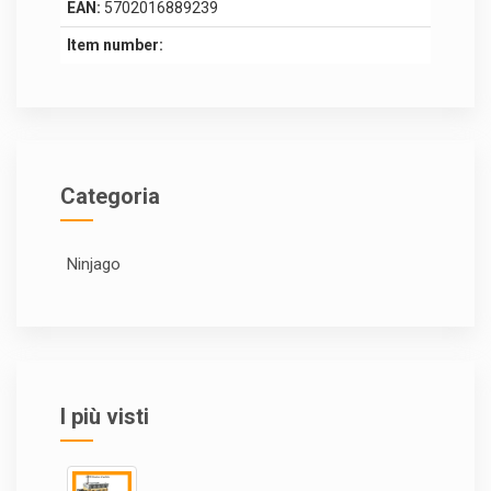
EAN:
5702016889239
Item number:
Categoria
Ninjago
I più visti