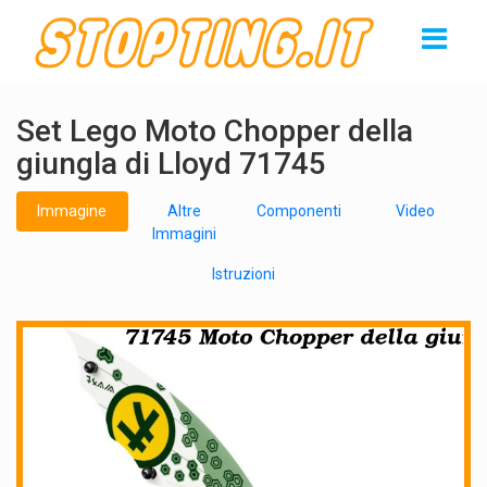
Set Lego Moto Chopper della
giungla di Lloyd 71745
Immagine
Altre
Componenti
Video
Immagini
Istruzioni