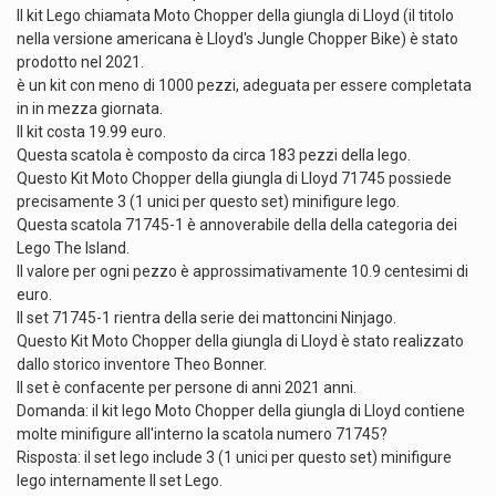
Il kit Lego chiamata Moto Chopper della giungla di Lloyd (il titolo
nella versione americana è Lloyd's Jungle Chopper Bike) è stato
prodotto nel 2021.
è un kit con meno di 1000 pezzi, adeguata per essere completata
in in mezza giornata.
Il kit costa 19.99 euro.
Questa scatola è composto da circa 183 pezzi della lego.
Questo Kit Moto Chopper della giungla di Lloyd 71745 possiede
precisamente 3 (1 unici per questo set) minifigure lego.
Questa scatola 71745-1 è annoverabile della della categoria dei
Lego The Island.
Il valore per ogni pezzo è approssimativamente 10.9 centesimi di
euro.
Il set 71745-1 rientra della serie dei mattoncini Ninjago.
Questo Kit Moto Chopper della giungla di Lloyd è stato realizzato
dallo storico inventore Theo Bonner.
Il set è confacente per persone di anni 2021 anni.
Domanda: il kit lego Moto Chopper della giungla di Lloyd contiene
molte minifigure all'interno la scatola numero 71745?
Risposta: il set lego include 3 (1 unici per questo set) minifigure
lego internamente Il set Lego.