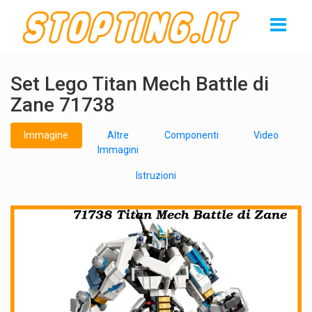
Set Lego Titan Mech Battle di
Zane 71738
Immagine
Altre
Componenti
Video
Immagini
Istruzioni