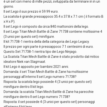
è un set con meno di mille pezzi, sviluppata da terminare in in un
giorno.
Il set Lego il suo prezzo è 59.99 euro.
La scatola è grande pressappoco 35.4 x 37.8 x 7.1 cm ( il formato B
x H x P).
Il set Lego è composto da circa 840 mattoncini della lego.
Il set Lego Titan Mech Battle di Zane 71738 contiene moltissime 4
(3 unici per questo set) minifigure.
Il kit 71738-1 rientra della della categoria dei Lego Legacy.
Il prezzo per ogni parte è pressappoco 7.1 centesimi di euro.
Questo Set 71738-1 rientra tipo dei Lego Ninjago.
La Scatola Titan Mech Battle di Zane è stato prodotto dal mitico
ideatore Niek van Slagmaat.
Il kit Lego è apposito per bambini 2021 anni.
Domanda: il set Titan Mech Battle di Zane ha moltissime
personaggi all'interno Il set Lego numero 71738?
Risposta: la scatola lego possiede 4 (3 unici per questo set)
minifigure dentro Il kit lego.
Domanda: la scatola Titan Mech Battle di Zane ha parecchie
minifigure dentro Il set Lego numero 71738?
Risposta: il set possiede 4 (3 unici per questo set) personaggi
all'interno Il kit lego.