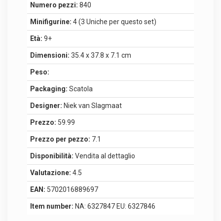
Numero pezzi:
840
Minifigurine:
4 (3 Uniche per questo set)
Età:
9+
Dimensioni:
35.4 x 37.8 x 7.1 cm
Peso:
Packaging:
Scatola
Designer:
Niek van Slagmaat
Prezzo:
59.99
Prezzo per pezzo:
7.1
Disponibilità:
Vendita al dettaglio
Valutazione:
4.5
EAN:
5702016889697
Item number:
NA: 6327847 EU: 6327846