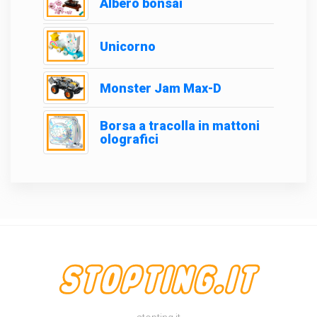
Albero bonsai
Unicorno
Monster Jam Max-D
Borsa a tracolla in mattoni
olografici