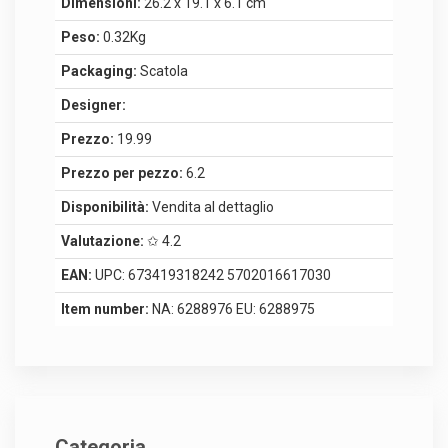
Dimensioni:
26.2 x 19.1 x 6.1 cm
Peso:
0.32Kg
Packaging:
Scatola
Designer:
Prezzo:
19.99
Prezzo per pezzo:
6.2
Disponibilità:
Vendita al dettaglio
Valutazione:
✩ 4.2
EAN:
UPC: 673419318242 5702016617030
Item number:
NA: 6288976 EU: 6288975
Categoria