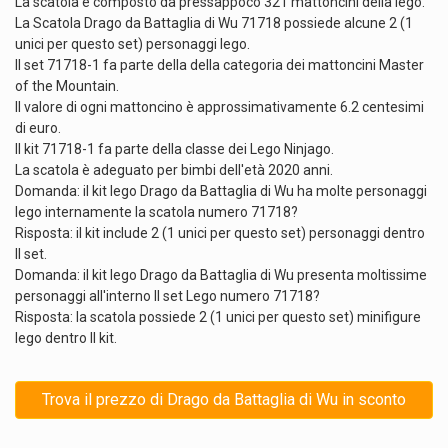
La scatola è composto da pressappoco 321 mattoncini della lego.
La Scatola Drago da Battaglia di Wu 71718 possiede alcune 2 (1
unici per questo set) personaggi lego.
Il set 71718-1 fa parte della della categoria dei mattoncini Master
of the Mountain.
Il valore di ogni mattoncino è approssimativamente 6.2 centesimi
di euro.
Il kit 71718-1 fa parte della classe dei Lego Ninjago.
La scatola è adeguato per bimbi dell'età 2020 anni.
Domanda: il kit lego Drago da Battaglia di Wu ha molte personaggi
lego internamente la scatola numero 71718?
Risposta: il kit include 2 (1 unici per questo set) personaggi dentro
Il set.
Domanda: il kit lego Drago da Battaglia di Wu presenta moltissime
personaggi all'interno Il set Lego numero 71718?
Risposta: la scatola possiede 2 (1 unici per questo set) minifigure
lego dentro Il kit.
Trova il prezzo di Drago da Battaglia di Wu in sconto