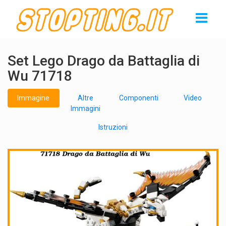
Set Lego Drago da Battaglia di
Wu 71718
Immagine
Altre
Componenti
Video
Immagini
Istruzioni