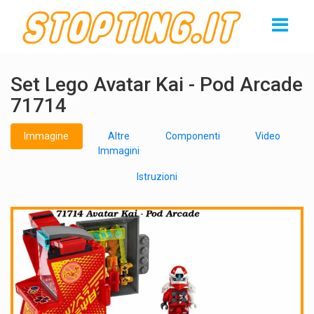
Set Lego Avatar Kai - Pod Arcade
71714
Immagine
Altre
Componenti
Video
Immagini
Istruzioni