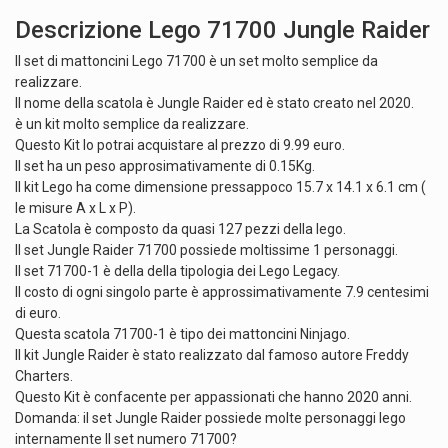
Descrizione Lego 71700 Jungle Raider
Il set di mattoncini Lego 71700 è un set molto semplice da
realizzare.
Il nome della scatola è Jungle Raider ed è stato creato nel 2020.
è un kit molto semplice da realizzare.
Questo Kit lo potrai acquistare al prezzo di 9.99 euro.
Il set ha un peso approsimativamente di 0.15Kg.
Il kit Lego ha come dimensione pressappoco 15.7 x 14.1 x 6.1 cm (
le misure A x L x P).
La Scatola è composto da quasi 127 pezzi della lego.
Il set Jungle Raider 71700 possiede moltissime 1 personaggi.
Il set 71700-1 è della della tipologia dei Lego Legacy.
Il costo di ogni singolo parte è approssimativamente 7.9 centesimi
di euro.
Questa scatola 71700-1 è tipo dei mattoncini Ninjago.
Il kit Jungle Raider è stato realizzato dal famoso autore Freddy
Charters.
Questo Kit è confacente per appassionati che hanno 2020 anni.
Domanda: il set Jungle Raider possiede molte personaggi lego
internamente Il set numero 71700?