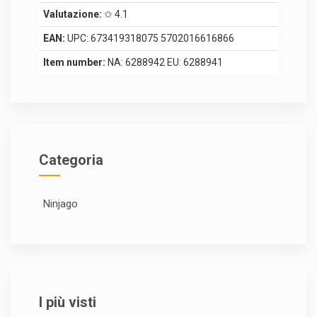
Valutazione:
✩ 4.1
EAN:
UPC: 673419318075 5702016616866
Item number:
NA: 6288942 EU: 6288941
Categoria
Ninjago
I più visti