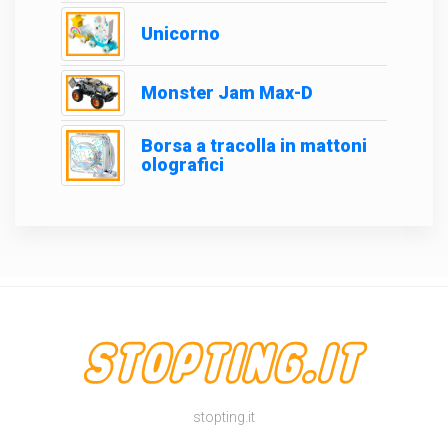
Unicorno
Monster Jam Max-D
Borsa a tracolla in mattoni
olografici
stopting.it