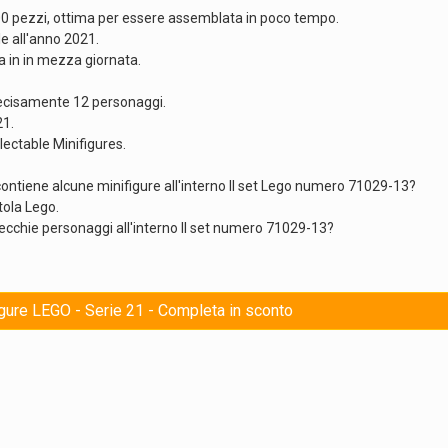
00 pezzi, ottima per essere assemblata in poco tempo.
le all'anno 2021.
 in in mezza giornata.
recisamente 12 personaggi.
21.
ectable Minifigures.
ontiene alcune minifigure all'interno Il set Lego numero 71029-13?
tola Lego.
recchie personaggi all'interno Il set numero 71029-13?
igure LEGO - Serie 21 - Completa in sconto