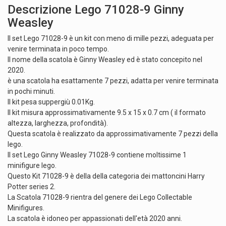
Descrizione Lego 71028-9 Ginny
Weasley
Il set Lego 71028-9 è un kit con meno di mille pezzi, adeguata per
venire terminata in poco tempo.
Il nome della scatola è Ginny Weasley ed è stato concepito nel
2020.
è una scatola ha esattamente 7 pezzi, adatta per venire terminata
in pochi minuti.
Il kit pesa suppergiù 0.01Kg.
Il kit misura approssimativamente 9.5 x 15 x 0.7 cm ( il formato
altezza, larghezza, profondità).
Questa scatola è realizzato da approssimativamente 7 pezzi della
lego.
Il set Lego Ginny Weasley 71028-9 contiene moltissime 1
minifigure lego.
Questo Kit 71028-9 è della della categoria dei mattoncini Harry
Potter series 2.
La Scatola 71028-9 rientra del genere dei Lego Collectable
Minifigures.
La scatola è idoneo per appassionati dell'età 2020 anni.