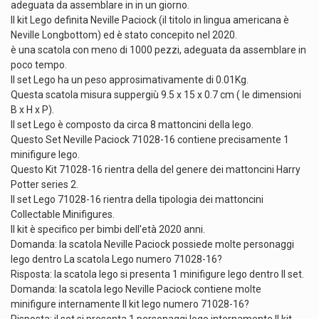
adeguata da assemblare in in un giorno.
Il kit Lego definita Neville Paciock (il titolo in lingua americana è
Neville Longbottom) ed è stato concepito nel 2020.
è una scatola con meno di 1000 pezzi, adeguata da assemblare in
poco tempo.
Il set Lego ha un peso approsimativamente di 0.01Kg.
Questa scatola misura suppergiù 9.5 x 15 x 0.7 cm ( le dimensioni
B x H x P).
Il set Lego è composto da circa 8 mattoncini della lego.
Questo Set Neville Paciock 71028-16 contiene precisamente 1
minifigure lego.
Questo Kit 71028-16 rientra della del genere dei mattoncini Harry
Potter series 2.
Il set Lego 71028-16 rientra della tipologia dei mattoncini
Collectable Minifigures.
Il kit è specifico per bimbi dell'età 2020 anni.
Domanda: la scatola Neville Paciock possiede molte personaggi
lego dentro La scatola Lego numero 71028-16?
Risposta: la scatola lego si presenta 1 minifigure lego dentro Il set.
Domanda: la scatola lego Neville Paciock contiene molte
minifigure internamente Il kit lego numero 71028-16?
Risposta: il set si presenta 1 personaggi lego internamente Il kit.