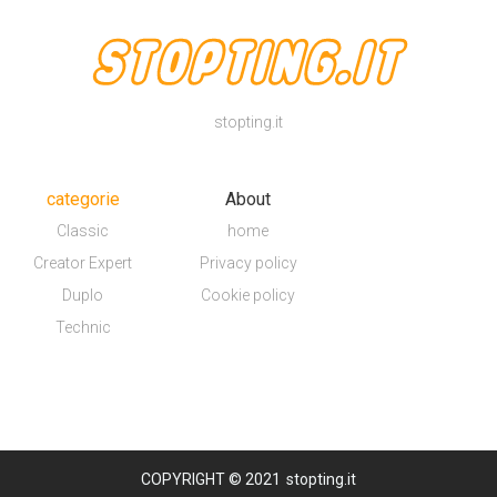
stopting.it
categorie
About
Classic
home
Creator Expert
Privacy policy
Duplo
Cookie policy
Technic
COPYRIGHT © 2021
stopting.it