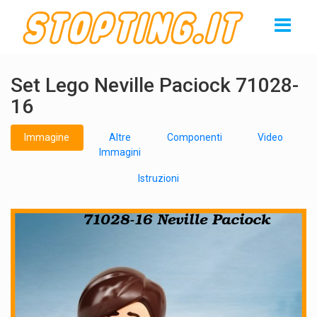
Set Lego Neville Paciock 71028-
16
Immagine
Altre
Componenti
Video
Immagini
Istruzioni