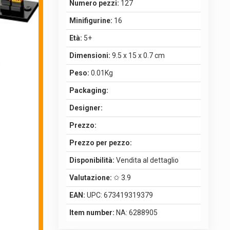
Numero pezzi:
127
Minifigurine:
16
Età:
5+
Dimensioni:
9.5 x 15 x 0.7 cm
Peso:
0.01Kg
Packaging:
Designer:
Prezzo:
Prezzo per pezzo:
Disponibilità:
Vendita al dettaglio
Valutazione:
✩ 3.9
EAN:
UPC: 673419319379
Item number:
NA: 6288905