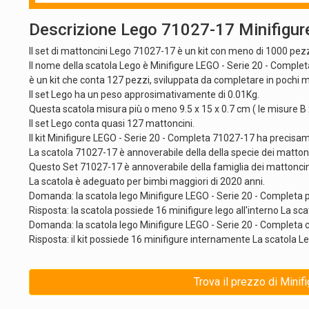
Descrizione Lego 71027-17 Minifigure
Il set di mattoncini Lego 71027-17 è un kit con meno di 1000 pezzi
Il nome della scatola Lego è Minifigure LEGO - Serie 20 - Completa
è un kit che conta 127 pezzi, sviluppata da completare in pochi m
Il set Lego ha un peso approsimativamente di 0.01Kg.
Questa scatola misura più o meno 9.5 x 15 x 0.7 cm ( le misure B x
Il set Lego conta quasi 127 mattoncini.
Il kit Minifigure LEGO - Serie 20 - Completa 71027-17 ha precisam
La scatola 71027-17 è annoverabile della della specie dei mattonc
Questo Set 71027-17 è annoverabile della famiglia dei mattoncini
La scatola è adeguato per bimbi maggiori di 2020 anni.
Domanda: la scatola lego Minifigure LEGO - Serie 20 - Completa
Risposta: la scatola possiede 16 minifigure lego all'interno La sca
Domanda: la scatola lego Minifigure LEGO - Serie 20 - Completa 
Risposta: il kit possiede 16 minifigure internamente La scatola L
Trova il prezzo di Minif