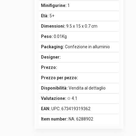
Minifigurine:
1
Età:
5+
Dimensioni:
9.5 x 15 x 0.7 cm
Peso:
0.01Kg
Packaging:
Confezione in alluminio
Designer:
Prezzo:
Prezzo per pezzo:
Disponibilità:
Vendita al dettaglio
Valutazione:
✩ 4.1
EAN:
UPC: 673419319362
Item number:
NA: 6288902