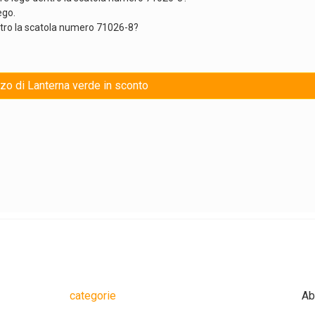
ego.
ntro la scatola numero 71026-8?
zzo di Lanterna verde in sconto
categorie
Ab