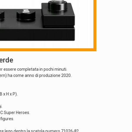
erde
er essere completata in pochi minuti.
antern) ha come anno di produzione 2020.
 x H x P).
i.
 DC Super Heroes.
ifigures.
ure lego dentro la scatola numero 71026-8?