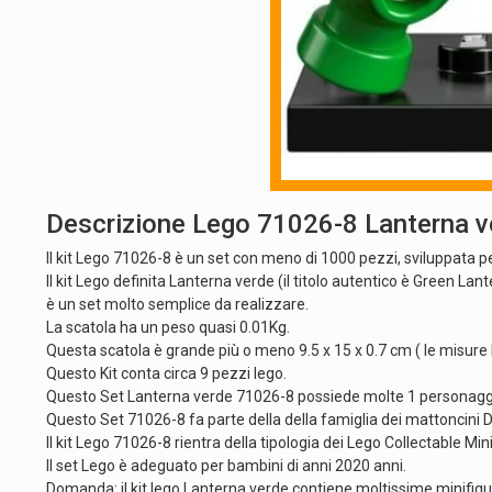
Descrizione Lego 71026-8 Lanterna v
Il kit Lego 71026-8 è un set con meno di 1000 pezzi, sviluppata p
Il kit Lego definita Lanterna verde (il titolo autentico è Green L
è un set molto semplice da realizzare.
La scatola ha un peso quasi 0.01Kg.
Questa scatola è grande più o meno 9.5 x 15 x 0.7 cm ( le misure B
Questo Kit conta circa 9 pezzi lego.
Questo Set Lanterna verde 71026-8 possiede molte 1 personagg
Questo Set 71026-8 fa parte della della famiglia dei mattoncini
Il kit Lego 71026-8 rientra della tipologia dei Lego Collectable Min
Il set Lego è adeguato per bambini di anni 2020 anni.
Domanda: il kit lego Lanterna verde contiene moltissime minifig