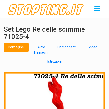
Set Lego Re delle scimmie
71025-4
Immagine
Altre
Componenti
Video
Immagini
Istruzioni