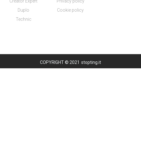
Creator Expert
Privacy policy
Duplo
Cookie policy
Technic
COPYRIGHT © 2021
stopting.it