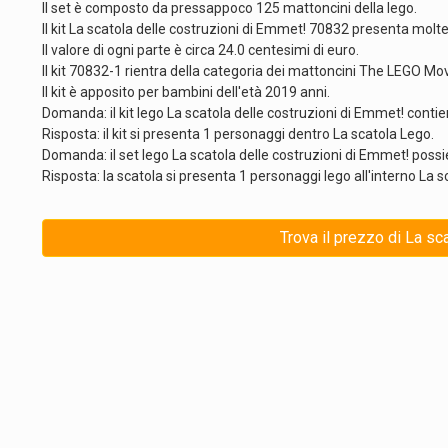
Il set è composto da pressappoco 125 mattoncini della lego.
Il kit La scatola delle costruzioni di Emmet! 70832 presenta molte
Il valore di ogni parte è circa 24.0 centesimi di euro.
Il kit 70832-1 rientra della categoria dei mattoncini The LEGO Mov
Il kit è apposito per bambini dell'età 2019 anni.
Domanda: il kit lego La scatola delle costruzioni di Emmet! contie
Risposta: il kit si presenta 1 personaggi dentro La scatola Lego.
Domanda: il set lego La scatola delle costruzioni di Emmet! poss
Risposta: la scatola si presenta 1 personaggi lego all'interno La s
Trova il prezzo di La sc