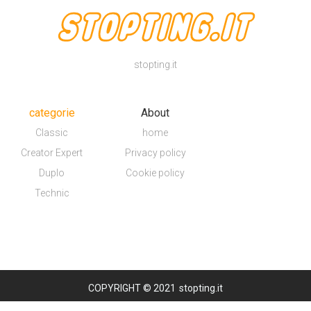
stopting.it
categorie
About
Classic
home
Creator Expert
Privacy policy
Duplo
Cookie policy
Technic
COPYRIGHT © 2021
stopting.it