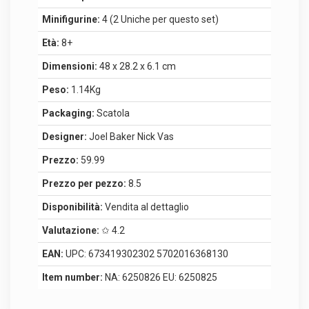
Minifigurine:
4 (2 Uniche per questo set)
Età:
8+
Dimensioni:
48 x 28.2 x 6.1 cm
Peso:
1.14Kg
Packaging:
Scatola
Designer:
Joel Baker Nick Vas
Prezzo:
59.99
Prezzo per pezzo:
8.5
Disponibilità:
Vendita al dettaglio
Valutazione:
✩ 4.2
EAN:
UPC: 673419302302 5702016368130
Item number:
NA: 6250826 EU: 6250825