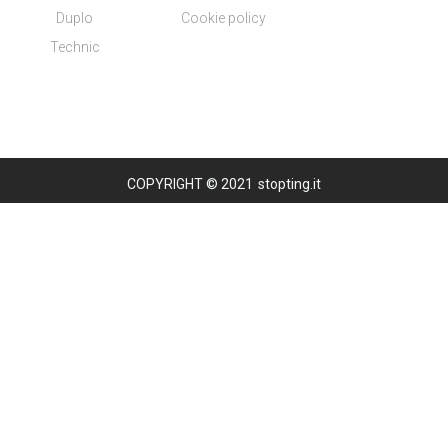
Duplo
Cookie policy
Technic
COPYRIGHT © 2021
stopting.it