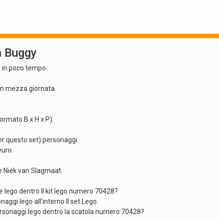
h Buggy
e in poco tempo.
in mezza giornata.
formato B x H x P).
er questo set) personaggi.
euro.
e Niek van Slagmaat.
 lego dentro Il kit lego numero 70428?
aggi lego all'interno Il set Lego.
rsonaggi lego dentro la scatola numero 70428?