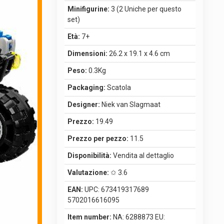
Minifigurine:
3 (2 Uniche per questo
set)
Età:
7+
Dimensioni:
26.2 x 19.1 x 4.6 cm
Peso:
0.3Kg
Packaging:
Scatola
Designer:
Niek van Slagmaat
Prezzo:
19.49
Prezzo per pezzo:
11.5
Disponibilità:
Vendita al dettaglio
Valutazione:
✩ 3.6
EAN:
UPC: 673419317689
5702016616095
Item number:
NA: 6288873 EU: