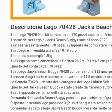
Descrizione Lego 70428 Jack's Beac
Il set Lego 70428 è un kit composta da 170 pezzi, adatta da finir
Il nome del set Lego è Jack's Beach Buggy risale all'anno 2020.
è un set ha esattamente 170 pezzi, sviluppata da completare in 
Il set Lego è in vendita alla cifra 19.49 euro.
Il set pesa suppergiù 0.3Kg.
Il kit Lego ha come dimensione all'incirca 26.2 x 19.1 x 4.6 cm ( il 
Questo Set conta circa 170 pezzi.
Il set Lego Jack's Beach Buggy 70428 contiene molte 3 (2 unici p
Il prezzo di ogni parte è approssimativamente 11.5 centesimi di 
La Scatola 70428-1 rientra della categoria dei Lego Hidden Side.
Questo Set Jack's Beach Buggy è stato creato dal famoso autor
Il set è apposito per bimbi dell'età 2020 anni.
Domanda: il kit Jack's Beach Buggy possiede parecchie minifigure
Risposta: la scatola lego possiede 3 (2 unici per questo set) person
Domanda: la scatola lego Jack's Beach Buggy presenta molte pe