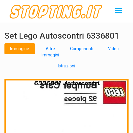
Set Lego Autoscontri 6336801
Immagine
Altre
Componenti
Video
Immagini
Istruzioni