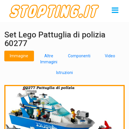
Set Lego Pattuglia di polizia
60277
Immagine
Altre
Componenti
Video
Immagini
Istruzioni