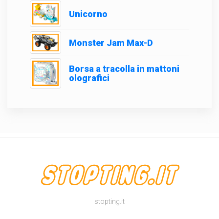
Unicorno
Monster Jam Max-D
Borsa a tracolla in mattoni
olografici
stopting.it