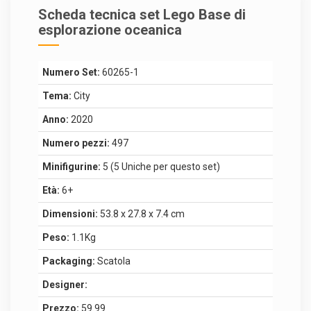
Scheda tecnica set Lego Base di
esplorazione oceanica
Numero Set:
60265-1
Tema:
City
Anno:
2020
Numero pezzi:
497
Minifigurine:
5 (5 Uniche per questo set)
Età:
6+
Dimensioni:
53.8 x 27.8 x 7.4 cm
Peso:
1.1Kg
Packaging:
Scatola
Designer:
Prezzo:
59.99