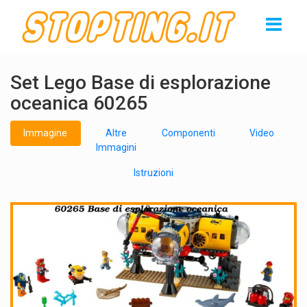
Set Lego Base di esplorazione
oceanica 60265
Immagine
Altre
Componenti
Video
Immagini
Istruzioni