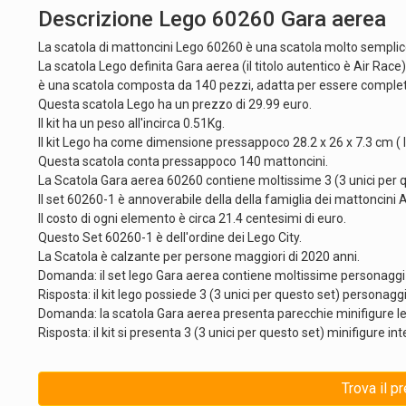
Descrizione Lego 60260 Gara aerea
La scatola di mattoncini Lego 60260 è una scatola molto semplic
La scatola Lego definita Gara aerea (il titolo autentico è Air Race
è una scatola composta da 140 pezzi, adatta per essere comple
Questa scatola Lego ha un prezzo di 29.99 euro.
Il kit ha un peso all'incirca 0.51Kg.
Il kit Lego ha come dimensione pressappoco 28.2 x 26 x 7.3 cm ( l
Questa scatola conta pressappoco 140 mattoncini.
La Scatola Gara aerea 60260 contiene moltissime 3 (3 unici per q
Il set 60260-1 è annoverabile della della famiglia dei mattoncini A
Il costo di ogni elemento è circa 21.4 centesimi di euro.
Questo Set 60260-1 è dell'ordine dei Lego City.
La Scatola è calzante per persone maggiori di 2020 anni.
Domanda: il set lego Gara aerea contiene moltissime personaggi
Risposta: il kit lego possiede 3 (3 unici per questo set) personaggi l
Domanda: la scatola Gara aerea presenta parecchie minifigure le
Risposta: il kit si presenta 3 (3 unici per questo set) minifigure int
Trova il p