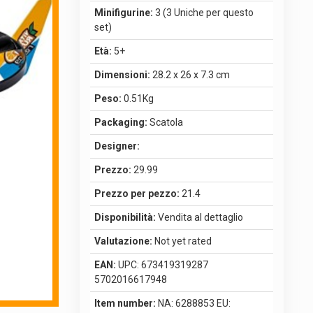
Minifigurine:
3 (3 Uniche per questo
set)
Età:
5+
Dimensioni:
28.2 x 26 x 7.3 cm
Peso:
0.51Kg
Packaging:
Scatola
Designer:
Prezzo:
29.99
Prezzo per pezzo:
21.4
Disponibilità:
Vendita al dettaglio
Valutazione:
Not yet rated
EAN:
UPC: 673419319287
5702016617948
Item number:
NA: 6288853 EU: