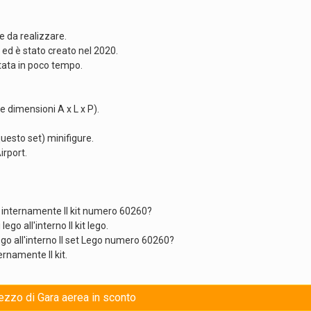
e da realizzare.
) ed è stato creato nel 2020.
tata in poco tempo.
e dimensioni A x L x P).
uesto set) minifigure.
irport.
 internamente Il kit numero 60260?
ego all'interno Il kit lego.
go all'interno Il set Lego numero 60260?
ernamente Il kit.
rezzo di Gara aerea in sconto