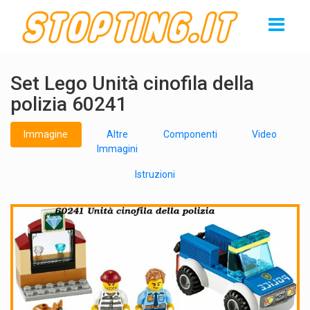
Set Lego Unità cinofila della
polizia 60241
Immagine
Altre
Componenti
Video
Immagini
Istruzioni